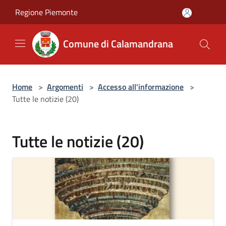
Salta al contenuto principale
Regione Piemonte
Comune di Calamandrana
Home
>
Argomenti
>
Accesso all'informazione
>
Tutte le notizie (20)
Tutte le notizie (20)