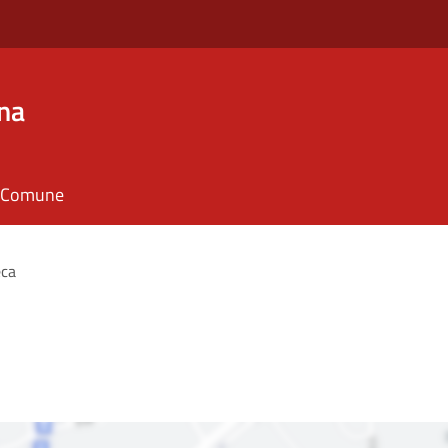
na
il Comune
eca