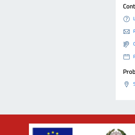
Cont
Prob