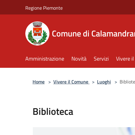
Salta al contenuto principale
Regione Piemonte
Comune di Calamandra
Amministrazione
Novità
Servizi
Vivere 
Home
>
Vivere il Comune
>
Luoghi
>
Bibliot
Biblioteca