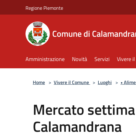
Salta al contenuto principale
Regione Piemonte
Comune di Calamandra
Amministrazione
Novità
Servizi
Vivere 
Home
>
Vivere il Comune
>
Luoghi
>
• Alime
Mercato settiman
Calamandrana