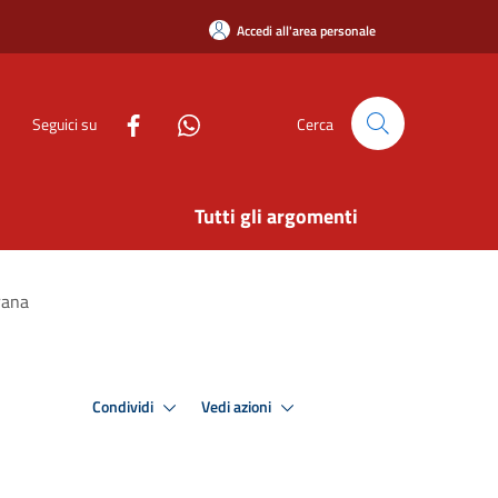
Accedi all'area personale
Seguici su
Cerca
Tutti gli argomenti
rana
Condividi
Vedi azioni