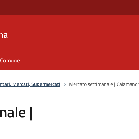
na
il Comune
ntari, Mercati, Supermercati
>
Mercato settimanale | Calamand
ale |