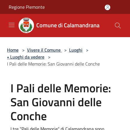
Salta al contenuto principale
Regione Piemonte
Comune di Calamandrana
Home
>
Vivere il Comune
>
Luoghi
>
• Luoghi da vedere
>
I Pali delle Memorie: San Giovanni delle Conche
I Pali delle Memorie:
San Giovanni delle
Conche
I tre "Pali delle Memorie" di Calamandrana sono