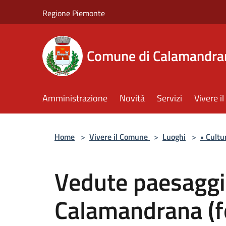
Salta al contenuto principale
Regione Piemonte
Comune di Calamandra
Amministrazione
Novità
Servizi
Vivere 
Home
>
Vivere il Comune
>
Luoghi
>
• Cultu
Vedute paesaggis
Calamandrana (f