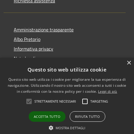
Richiesta assistenza
Amministrazione trasparente
Albo Pretorio
Informativa privacy
Note legali
×
Dichiarazione di accessibilità
Questo sito web utilizza cookie
Questo sito web utilizza i cookie per migliorare la tua esperienza di
navigazione. Utilizzando il nostro sito web acconsenti a tutti i cookie
in conformità con la nostra policy per i cookie.
Leggi di più
RSS
•
Accesso redazione
STRETTAMENTE NECESSARI
TARGETING
Accessibilità
Privacy
ACCETTA TUTTO
RIFIUTA TUTTO
Cookie
Mappa del sito
MOSTRA DETTAGLI