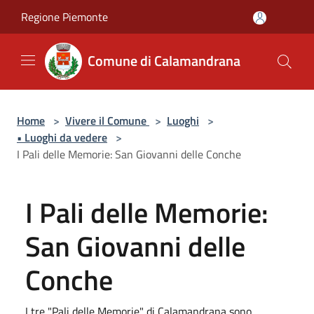
Salta al contenuto principale
Regione Piemonte
Comune di Calamandrana
Home
>
Vivere il Comune
>
Luoghi
>
• Luoghi da vedere
>
I Pali delle Memorie: San Giovanni delle Conche
I Pali delle Memorie:
San Giovanni delle
Conche
I tre "Pali delle Memorie" di Calamandrana sono