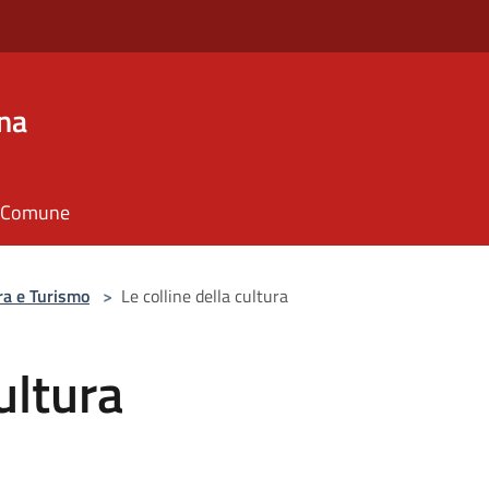
na
il Comune
ra e Turismo
>
Le colline della cultura
ultura