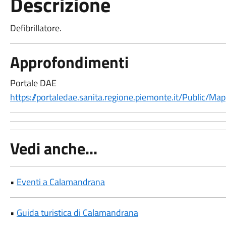
Descrizione
Defibrillatore.
Approfondimenti
Portale DAE
https://portaledae.sanita.regione.piemonte.it/Public/Map
Vedi anche...
•
Eventi a Calamandrana
•
Guida turistica di Calamandrana