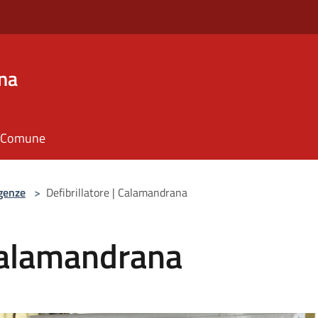
na
il Comune
genze
>
Defibrillatore | Calamandrana
 Calamandrana