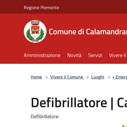
Salta al contenuto principale
Regione Piemonte
Comune di Calamandra
Amministrazione
Novità
Servizi
Vivere 
Home
>
Vivere il Comune
>
Luoghi
>
• Emer
Defibrillatore |
Defibrillatore.