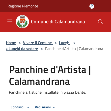
Salta al contenuto principale
Regione Piemonte
Comune di Calamandrana
Home
>
Vivere il Comune
>
Luoghi
>
• Luoghi da vedere
>
Panchine d'Artista | Calamandrana
Panchine d'Artista |
Calamandrana
Panchine artistiche installate in piazza Dante.
Condividi
Vedi azioni