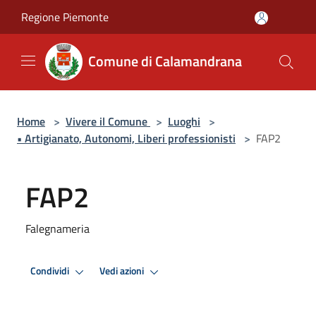
Salta al contenuto principale
Regione Piemonte
Comune di Calamandrana
Home
>
Vivere il Comune
>
Luoghi
>
• Artigianato, Autonomi, Liberi professionisti
>
FAP2
FAP2
Falegnameria
Condividi
Vedi azioni