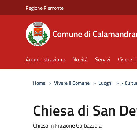
Salta al contenuto principale
Regione Piemonte
Comune di Calamandra
Amministrazione
Novità
Servizi
Vivere 
Home
>
Vivere il Comune
>
Luoghi
>
• Cultu
Chiesa di San D
Chiesa in Frazione Garbazzola.