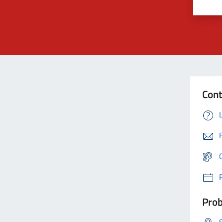
Cont
Prob