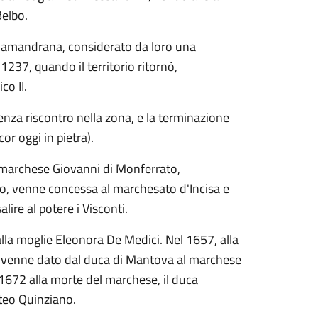
Belbo.
i Calamandrana, considerato da loro una
 1237, quando il territorio ritornò,
co II.
senza riscontro nella zona, e la terminazione
or oggi in pietra).
l marchese Giovanni di Monferrato,
o, venne concessa al marchesato d'Incisa e
lire al potere i Visconti.
lla moglie Eleonora De Medici. Nel 1657, alla
a venne dato dal duca di Mantova al marchese
 1672 alla morte del marchese, il duca
teo Quinziano.