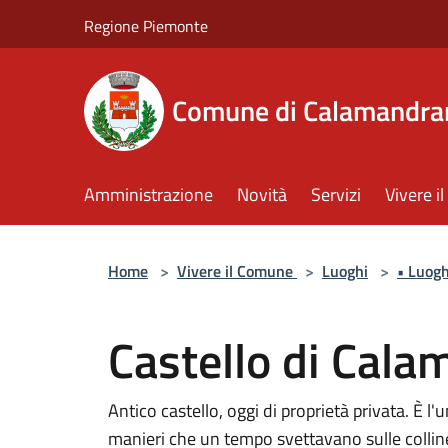
Salta al contenuto principale
Regione Piemonte
Comune di Calamandra
Amministrazione
Novità
Servizi
Vivere 
Home
>
Vivere il Comune
>
Luoghi
>
• Luogh
Castello di Cal
Antico castello, oggi di proprietà privata. È l'
manieri che un tempo svettavano sulle colline