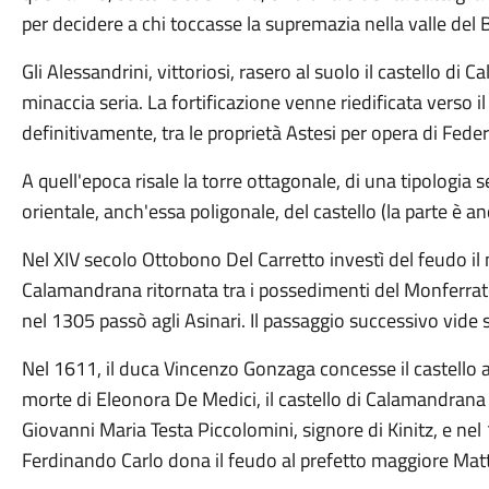
per decidere a chi toccasse la supremazia nella valle del 
Gli Alessandrini, vittoriosi, rasero al suolo il castello d
minaccia seria. La fortificazione venne riedificata verso il
definitivamente, tra le proprietà Astesi per opera di Federi
A quell'epoca risale la torre ottagonale, di una tipologia 
orientale, anch'essa poligonale, del castello (la parte è anc
Nel XIV secolo Ottobono Del Carretto investì del feudo i
Calamandrana ritornata tra i possedimenti del Monferrat
nel 1305 passò agli Asinari. Il passaggio successivo vide sa
Nel 1611, il duca Vincenzo Gonzaga concesse il castello a
morte di Eleonora De Medici, il castello di Calamandran
Giovanni Maria Testa Piccolomini, signore di Kinitz, e nel
Ferdinando Carlo dona il feudo al prefetto maggiore Mat