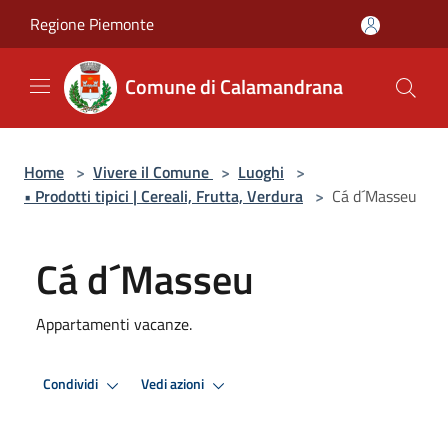
Salta al contenuto principale
Regione Piemonte
Comune di Calamandrana
Home
>
Vivere il Comune
>
Luoghi
>
• Prodotti tipici | Cereali, Frutta, Verdura
>
Cá d´Masseu
Cá d´Masseu
Appartamenti vacanze.
Condividi
Vedi azioni