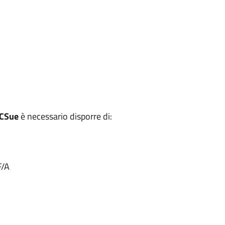
CSue
è necessario disporre di:
F/A