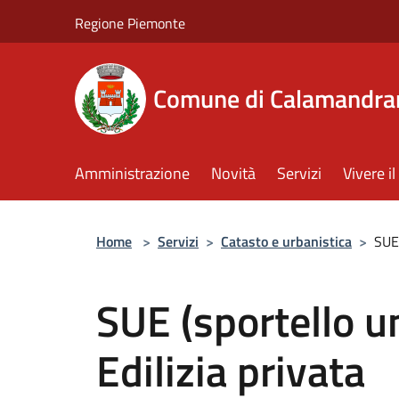
Salta al contenuto principale
Regione Piemonte
Comune di Calamandra
Amministrazione
Novità
Servizi
Vivere 
Home
>
Servizi
>
Catasto e urbanistica
>
SUE 
SUE (sportello un
Edilizia privata