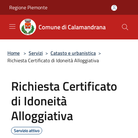
Salta al contenuto principale
Regione Piemonte
Comune di Calamandrana
Home
>
Servizi
>
Catasto e urbanistica
>
Richiesta Certificato di Idoneità Alloggiativa
Richiesta Certificato
di Idoneità
Alloggiativa
Servizio attivo