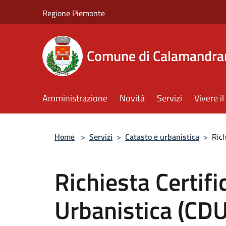
Salta al contenuto principale
Regione Piemonte
Comune di Calamandra
Amministrazione
Novità
Servizi
Vivere 
Home
>
Servizi
>
Catasto e urbanistica
>
Rich
Richiesta Certifi
Urbanistica (CDU