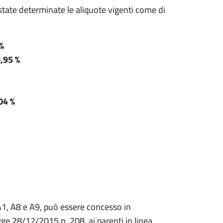
state determinate le aliquote vigenti come di
 %
,95 %
04 %
 A1, A8 e A9, può essere concesso in
ge 28/12/2015 n. 208, ai parenti in linea