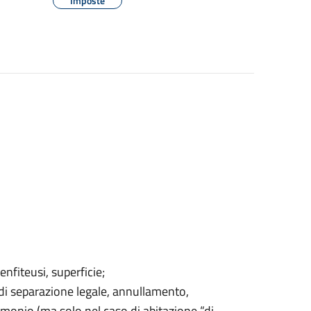
Imposte
 enfiteusi, superficie;
di separazione legale, annullamento,
rimonio (ma solo nel caso di abitazione “di