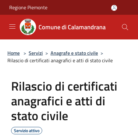
Salta al contenuto principale
Regione Piemonte
Comune di Calamandrana
Home
>
Servizi
>
Anagrafe e stato civile
>
Rilascio di certificati anagrafici e atti di stato civile
Rilascio di certificati
anagrafici e atti di
stato civile
Servizio attivo