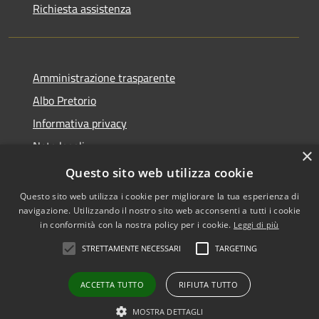
Richiesta assistenza
Amministrazione trasparente
Albo Pretorio
Informativa privacy
Note legali
×
Dichiarazione di accessibilità
Questo sito web utilizza cookie
Questo sito web utilizza i cookie per migliorare la tua esperienza di
navigazione. Utilizzando il nostro sito web acconsenti a tutti i cookie
in conformità con la nostra policy per i cookie.
Leggi di più
RSS
•
Accesso redazione
STRETTAMENTE NECESSARI
TARGETING
Accessibilità
Privacy
ACCETTA TUTTO
RIFIUTA TUTTO
Cookie
Mappa del sito
MOSTRA DETTAGLI