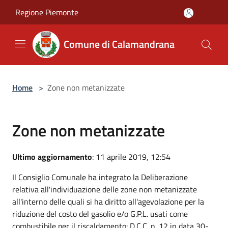
Salta al contenuto principale
Regione Piemonte
Comune di Calamandrana
Home
>
Zone non metanizzate
Zone non metanizzate
Ultimo aggiornamento
: 11 aprile 2019, 12:54
Il Consiglio Comunale ha integrato la Deliberazione
relativa all'individuazione delle zone non metanizzate
all'interno delle quali si ha diritto all'agevolazione per la
riduzione del costo del gasolio e/o G.P.L. usati come
combustibile per il riscaldamento: D.C.C. n. 12 in data 30-