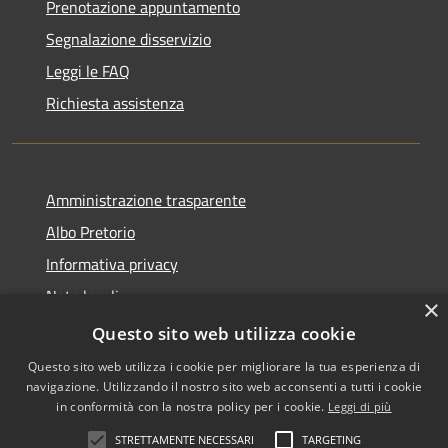
Prenotazione appuntamento
Segnalazione disservizio
Leggi le FAQ
Richiesta assistenza
Amministrazione trasparente
Albo Pretorio
Informativa privacy
Note legali
×
Dichiarazione di accessibilità
Questo sito web utilizza cookie
Questo sito web utilizza i cookie per migliorare la tua esperienza di
navigazione. Utilizzando il nostro sito web acconsenti a tutti i cookie
in conformità con la nostra policy per i cookie.
Leggi di più
RSS
•
Accesso redazione
STRETTAMENTE NECESSARI
TARGETING