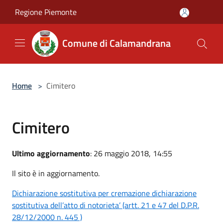
Salta al contenuto principale
Regione Piemonte
Comune di Calamandrana
Home
>
Cimitero
Cimitero
Ultimo aggiornamento
: 26 maggio 2018, 14:55
Il sito è in aggiornamento.
Dichiarazione sostitutiva per cremazione dichiarazione
sostitutiva dell’atto di notorieta’ (artt. 21 e 47 del D.P.R.
28/12/2000 n. 445 )