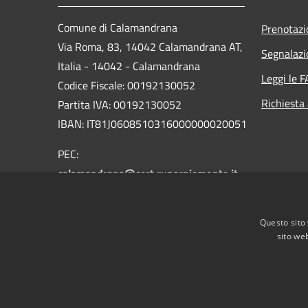
Comune di Calamandrana
Prenotaz
Via Roma, 83, 14042 Calamandrana AT,
Segnalazi
Italia - 14042 - Calamandrana
Leggi le 
Codice Fiscale: 00192130052
Richiesta
Partita IVA: 00192130052
IBAN: IT81J0608510316000000020051
PEC:
calamandrana@cert.ruparpiemonte.it
Centralino Unico: 0141 75114
Questo sito 
sito web
RSS
Accessibilità
Privacy
Cookie
Mappa de