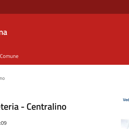
na
il Comune
ino
Ved
teria - Centralino
:09