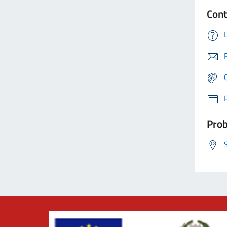
Cont
Prob