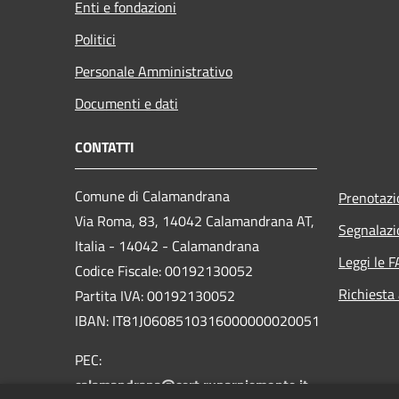
Enti e fondazioni
Politici
Personale Amministrativo
Documenti e dati
CONTATTI
Comune di Calamandrana
Prenotaz
Via Roma, 83, 14042 Calamandrana AT,
Segnalazi
Italia - 14042 - Calamandrana
Leggi le 
Codice Fiscale: 00192130052
Richiesta
Partita IVA: 00192130052
IBAN: IT81J0608510316000000020051
PEC:
calamandrana@cert.ruparpiemonte.it