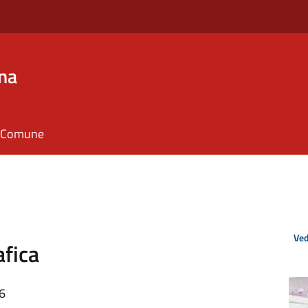
na
il Comune
Ved
afica
26