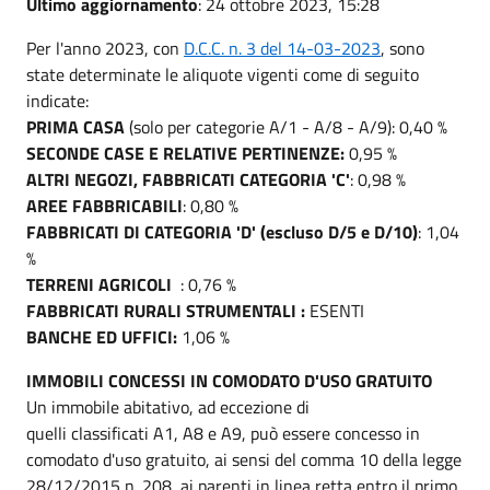
Ultimo aggiornamento
: 24 ottobre 2023, 15:28
Per l'anno 2023, con
D.C.C. n. 3 del 14-03-2023
, sono
state determinate le aliquote vigenti come di seguito
indicate:
PRIMA CASA
(solo per categorie A/1 - A/8 - A/9): 0,40 %
SECONDE CASE E RELATIVE PERTINENZE:
0,95 %
ALTRI NEGOZI, FABBRICATI CATEGORIA 'C'
: 0,98 %
AREE FABBRICABILI
: 0,80 %
FABBRICATI DI CATEGORIA 'D' (escluso D/5 e D/10)
: 1,04
%
TERRENI AGRICOLI
: 0,76 %
FABBRICATI RURALI STRUMENTALI :
ESENTI
BANCHE ED UFFICI:
1,06 %
IMMOBILI CONCESSI IN COMODATO D'USO GRATUITO
Un immobile abitativo, ad eccezione di
quelli classificati A1, A8 e A9, può essere concesso in
comodato d'uso gratuito, ai sensi del comma 10 della legge
28/12/2015 n. 208, ai parenti in linea retta entro il primo