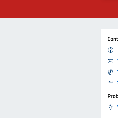
Cont
Prob