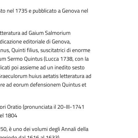
to nel 1735 e pubblicato a Genova nel
letteratura ad Gaium Salmorium
dicazione editoriale di Genova,
s, Quinti filius, suscitatrici di enorme
rium Sermo Quintus (Lucca 1738, con la
blicati poi assieme ad un inedito sesto
 Graeculorum huius aetatis letteratura ad
re ad eorum defensionem Quintus et
ori Oratio (pronunciata il 20-III-1741
nel 1804
50, è uno dei volumi degli Annali della
 periodo dal 1616 al 1633)