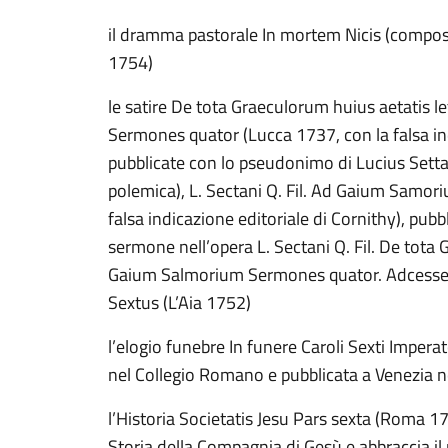
il dramma pastorale In mortem Nicis (compos
1754)
le satire De tota Graeculorum huius aetatis 
Sermones quator (Lucca 1737, con la falsa in
pubblicate con lo pseudonimo di Lucius Settanu
polemica), L. Sectani Q. Fil. Ad Gaium Samo
falsa indicazione editoriale di Cornithy), pub
sermone nell’opera L. Sectani Q. Fil. De tota
Gaium Salmorium Sermones quator. Adcesse
Sextus (L’Aia 1752)
l’elogio funebre In funere Caroli Sexti Imperat
nel Collegio Romano e pubblicata a Venezia 
l’Historia Societatis Jesu Pars sexta (Roma 17
Storia della Compagnia di Gesù e abbraccia il