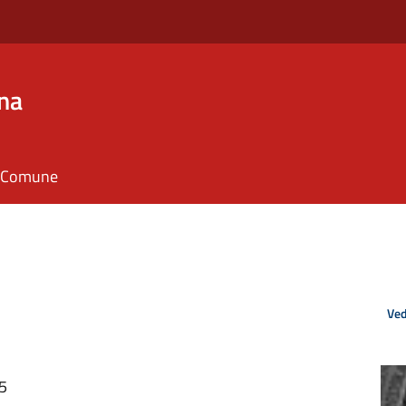
na
il Comune
Ved
05