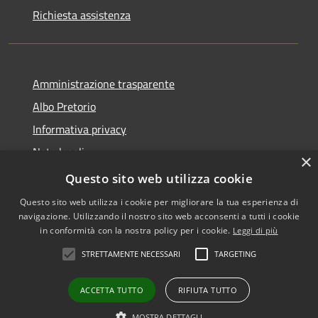
Richiesta assistenza
Amministrazione trasparente
Albo Pretorio
Informativa privacy
Note legali
×
Dichiarazione di accessibilità
Questo sito web utilizza cookie
Questo sito web utilizza i cookie per migliorare la tua esperienza di
navigazione. Utilizzando il nostro sito web acconsenti a tutti i cookie
in conformità con la nostra policy per i cookie.
Leggi di più
RSS
•
Accesso redazione
STRETTAMENTE NECESSARI
TARGETING
Accessibilità
Privacy
ACCETTA TUTTO
RIFIUTA TUTTO
Cookie
Mappa del sito
MOSTRA DETTAGLI