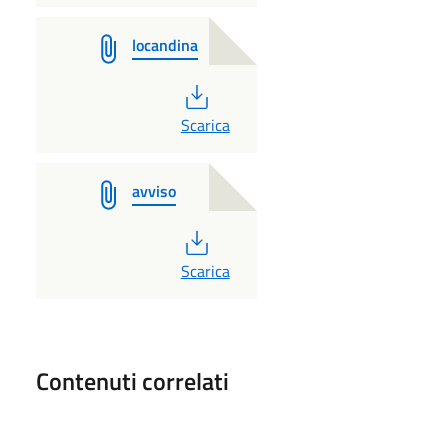
locandina
PDF
Scarica
avviso
PDF
Scarica
Contenuti correlati