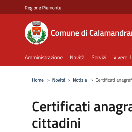
Salta al contenuto principale
Regione Piemonte
Comune di Calamandra
Amministrazione
Novità
Servizi
Vivere 
Home
>
Novità
>
Notizie
>
Certificati anagrafi
Certificati anagra
cittadini