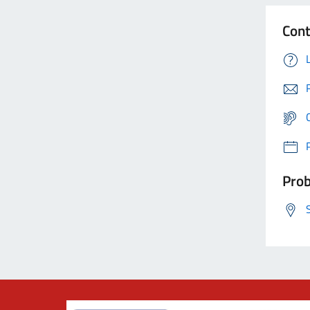
Cont
Prob