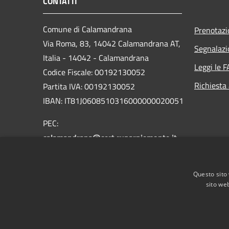
CONTATTI
Comune di Calamandrana
Prenotaz
Via Roma, 83, 14042 Calamandrana AT,
Segnalazi
Italia - 14042 - Calamandrana
Leggi le 
Codice Fiscale: 00192130052
Richiesta
Partita IVA: 00192130052
IBAN: IT81J0608510316000000020051
PEC:
calamandrana@cert.ruparpiemonte.it
Centralino Unico: 0141 75114
Questo sito 
sito web
RSS
Accessibilità
Privacy
Cookie
Mappa de