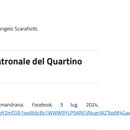
Angelo Scarafiotti.
atronale del Quartino
amandrana.
Facebook
, 3 lug. 2024,
id04pY2mTGN1jesWdcBs1WWW9YLP5KREVNugcWZTqqNf4Ga