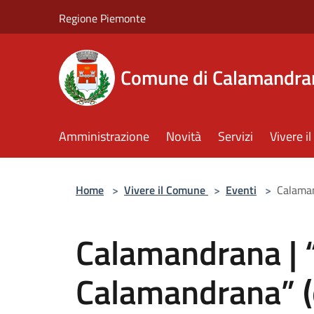
Salta al contenuto principale
Regione Piemonte
Comune di Calamandra
Amministrazione
Novità
Servizi
Vivere 
Home
>
Vivere il Comune
>
Eventi
>
Calaman
Calamandrana | 
Calamandrana” (