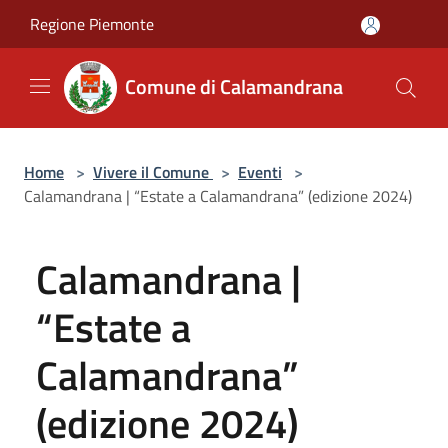
Salta al contenuto principale
Regione Piemonte
Comune di Calamandrana
Home
>
Vivere il Comune
>
Eventi
>
Calamandrana | “Estate a Calamandrana” (edizione 2024)
Calamandrana |
“Estate a
Calamandrana”
(edizione 2024)