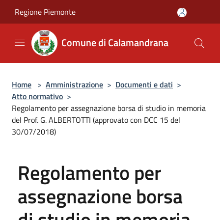
Salta al contenuto principale
Regione Piemonte
Comune di Calamandrana
Home
>
Amministrazione
>
Documenti e dati
>
Atto normativo
>
Regolamento per assegnazione borsa di studio in memoria
del Prof. G. ALBERTOTTI (approvato con DCC 15 del
30/07/2018)
Regolamento per
assegnazione borsa
di studio in memoria