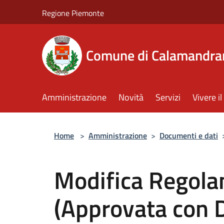
Salta al contenuto principale
Regione Piemonte
Comune di Calamandra
Amministrazione
Novità
Servizi
Vivere 
Home
>
Amministrazione
>
Documenti e dati
Modifica Regola
(Approvata con 