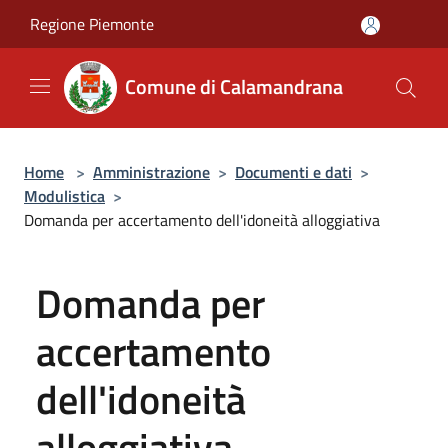
Salta al contenuto principale
Regione Piemonte
Comune di Calamandrana
Home
>
Amministrazione
>
Documenti e dati
>
Modulistica
>
Domanda per accertamento dell'idoneità alloggiativa
Domanda per
accertamento
dell'idoneità
alloggiativa